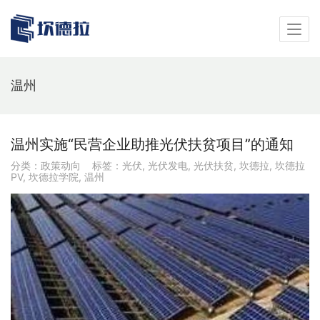
温州
温州实施“民营企业助推光伏扶贫项目”的通知
分类：
政策动向
标签：
光伏
,
光伏发电
,
光伏扶贫
,
坎德拉
,
坎德拉
PV
,
坎德拉学院
,
温州