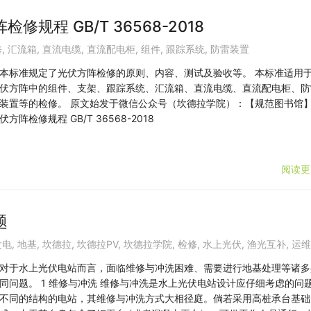
规程 GB/T 36568-2018
修
,
汇流箱
,
直流电缆
,
直流配电柜
,
组件
,
跟踪系统
,
防雷装置
本标准规定了光伏方阵检修的原则、内容、测试及验收等。 本标准适用
伏方阵中的组件、支架、跟踪系统、汇流箱、直流电缆、直流配电柜、防
装置等的检修。 原文始发于微信公众号（坎德拉学院）：【规范图书馆
伏方阵检修规程 GB/T 36568-2018
阅读更
题
发电
,
地基
,
坎德拉
,
坎德拉PV
,
坎德拉学院
,
检修
,
水上光伏
,
渔光互补
,
运维
对于水上光伏电站而言，面临维修与冲洗困难、需要进行地基处理等诸多
同问题。 1 维修与冲洗 维修与冲洗是水上光伏电站设计应仔细考虑的问
不同的结构的电站，其维修与冲洗方式大相径庭。倘若采用高桩承台基础