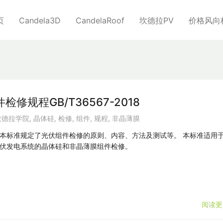
页
Candela3D
CandelaRoof
坎德拉PV
价格风向
规程GB/T36567-2018
坎德拉学院
,
晶体硅
,
检修
,
组件
,
规程
,
非晶薄膜
本标准规定了光伏组件检修的原则、内容、方法及测试等。 本标准适用
伏发电系统的晶体硅和非晶薄膜组件检修。
阅读更