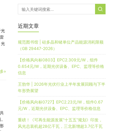
近期文章
于光
雷
规范图书馆 | 硅多晶和锗单位产品能源消耗限额
】光
（GB 29447-2026）
【价格风向标0803】EPC2.309元/W，组件
0.654元/W，近期光伏设备、EPC、监理等价格
多»
信息
王勃华 | 2026年光伏行业上半年发展回顾与下半
年形势展望
【价格风向标0727】EPC2.23元/W，组件0.67
元/W，近期光伏设备、EPC、监理等价格信息
共
题。
重磅！《可再生能源发展“十五五”规划》印发，
形
风光总装机超28亿千瓦，三北新增超3.7亿千瓦