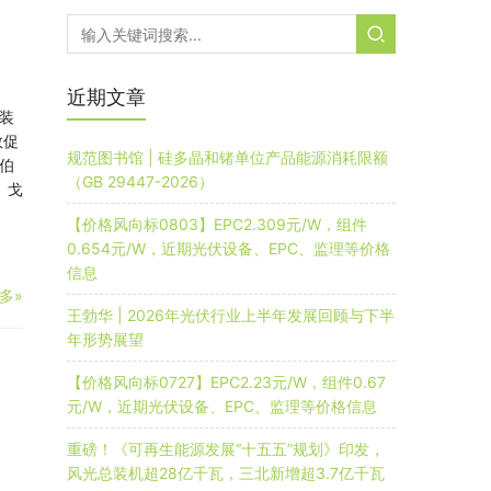
近期文章
装
敦促
规范图书馆 | 硅多晶和锗单位产品能源消耗限额
伯
（GB 29447-2026）
 戈
【价格风向标0803】EPC2.309元/W，组件
0.654元/W，近期光伏设备、EPC、监理等价格
信息
多»
王勃华 | 2026年光伏行业上半年发展回顾与下半
年形势展望
【价格风向标0727】EPC2.23元/W，组件0.67
元/W，近期光伏设备、EPC、监理等价格信息
重磅！《可再生能源发展“十五五”规划》印发，
风光总装机超28亿千瓦，三北新增超3.7亿千瓦