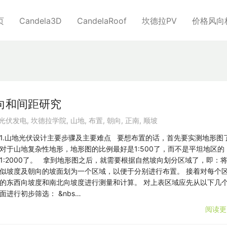
页
Candela3D
CandelaRoof
坎德拉PV
价格风向
向和间距研究
光伏发电
,
坎德拉学院
,
山地
,
布置
,
朝向
,
正南
,
顺坡
1.山地光伏设计主要步骤及主要难点 要想布置的话，首先要实测地形图
对于山地复杂性地形，地形图的比例最好是1:500了，而不是平坦地区的
1:2000了。 拿到地形图之后，就需要根据自然坡向划分区域了，即：
似坡度及朝向的坡面划为一个区域，以便于分别进行布置。 接着对每个
的东西向坡度和南北向坡度进行测量和计算。 对上表区域应先从以下几
面进行初步筛选： &nbs…
阅读更