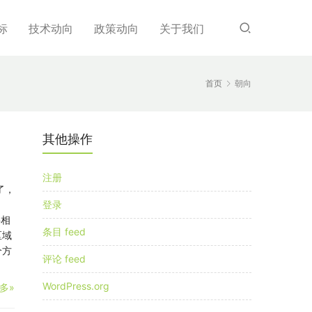
标
技术动向
政策动向
关于我们
首页
朝向
其他操作
注册
了，
登录
将相
条目 feed
区域
个方
评论 feed
WordPress.org
多»