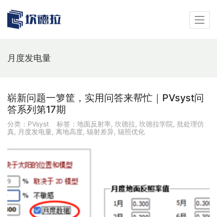
月度发电量
崭新问题一箩筐，实用问答来帮忙｜PVsyst问
答系列第17期
分类：
PVsyst
标签：
地面反射率
,
坎德拉
,
坎德拉学院
,
批处理仿
真
,
月度发电量
,
离地高度
,
辐射差异
,
辐照优化