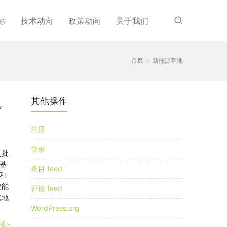
标
技术动向
政策动向
关于我们
首页
新能源基地
其他操作
见
注册
登录
划批
基
条目 feed
和
储能
评论 feed
基地
WordPress.org
多»