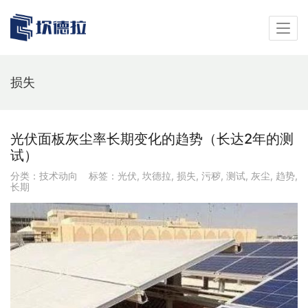
损失
光伏面板灰尘率长期变化的趋势（长达2年的测
试）
分类：
技术动向
标签：
光伏
,
坎德拉
,
损失
,
污秽
,
测试
,
灰尘
,
趋势
,
长期