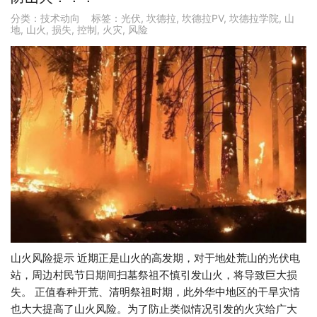
分类：
技术动向
标签：
光伏
,
坎德拉
,
坎德拉PV
,
坎德拉学院
,
山
地
,
山火
,
损失
,
控制
,
火灾
,
风险
山火风险提示 近期正是山火的高发期，对于地处荒山的光伏电
站，周边村民节日期间扫墓祭祖不慎引发山火，将导致巨大损
失。 正值春种开荒、清明祭祖时期，此外华中地区的干旱灾情
也大大提高了山火风险。为了防止类似情况引发的火灾给广大