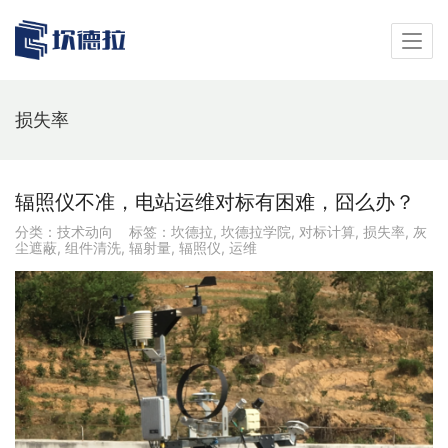
损失率
辐照仪不准，电站运维对标有困难，囧么办？
分类：
技术动向
标签：
坎德拉
,
坎德拉学院
,
对标计算
,
损失率
,
灰
尘遮蔽
,
组件清洗
,
辐射量
,
辐照仪
,
运维