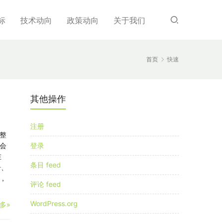
标
技术动向
政策动向
关于我们
首页
快速
其他操作
注册
整
会
登录
在
条目 feed
号、
，
评论 feed
WordPress.org
多»