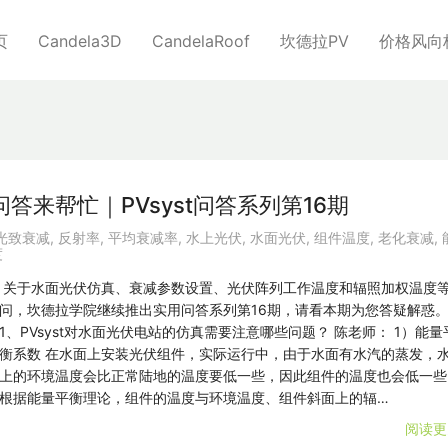
页
Candela3D
CandelaRoof
坎德拉PV
价格风向
答来帮忙｜PVsyst问答系列第16期
光致衰减
,
反射率
,
平均衰减率
,
水上光伏
,
水面光伏
,
组件温度
,
老化衰减
,
度
关于水面光伏仿真、衰减参数设置、光伏阵列工作温度和辐照加权温度
问，坎德拉学院继续推出实用问答系列第16期，请看本期为您答疑解惑
1、PVsyst对水面光伏电站的仿真需要注意哪些问题？ 陈老师： 1）能量
衡系数 在水面上安装光伏组件，实际运行中，由于水面有水汽的蒸发，
上的环境温度会比正常陆地的温度要低一些，因此组件的温度也会低一些
根据能量平衡理论，组件的温度与环境温度、组件斜面上的辐…
阅读更