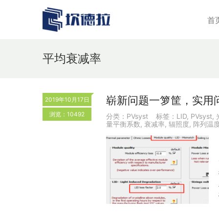
首
平均衰减率
崭新问题一箩筐，实用问
2019年10月17日
浏览：10492
分类：
PVsyst
标签：
LID
,
PVsyst
,
量平衡系数
,
衰减率
,
辐照度
,
阵列温