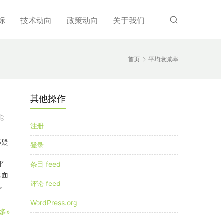
标
技术动向
政策动向
关于我们
首页
平均衰减率
其他操作
能
注册
等疑
登录
。
平
条目 feed
水面
评论 feed
。
WordPress.org
多»