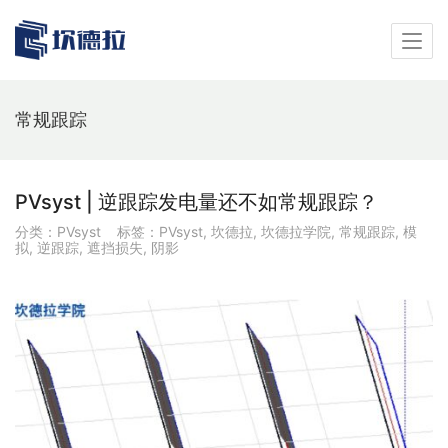
常规跟踪
PVsyst | 逆跟踪发电量还不如常规跟踪？
分类：
PVsyst
标签：
PVsyst
,
坎德拉
,
坎德拉学院
,
常规跟踪
,
模
拟
,
逆跟踪
,
遮挡损失
,
阴影