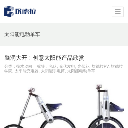
太阳能电动单车
脑洞大开！创意太阳能产品欣赏
分类：
技术动向
标签：
光伏
,
光伏发电
,
光伏花
,
坎德拉PV
,
坎德拉
学院
,
太阳能充电器
,
太阳能手电筒
,
太阳能电动单车