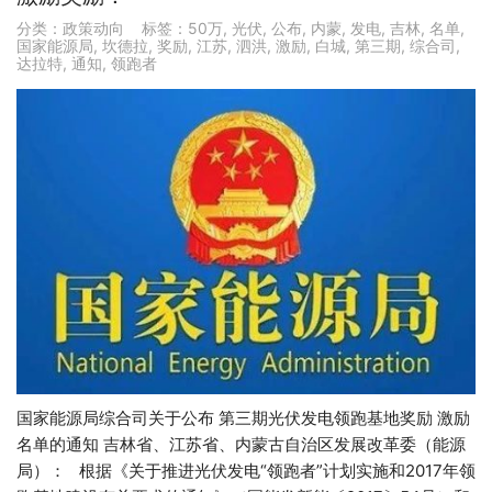
分类：
政策动向
标签：
50万
,
光伏
,
公布
,
内蒙
,
发电
,
吉林
,
名单
,
国家能源局
,
坎德拉
,
奖励
,
江苏
,
泗洪
,
激励
,
白城
,
第三期
,
综合司
,
达拉特
,
通知
,
领跑者
国家能源局综合司关于公布 第三期光伏发电领跑基地奖励 激励
名单的通知 吉林省、江苏省、内蒙古自治区发展改革委（能源
局）： 根据《关于推进光伏发电“领跑者”计划实施和2017年领