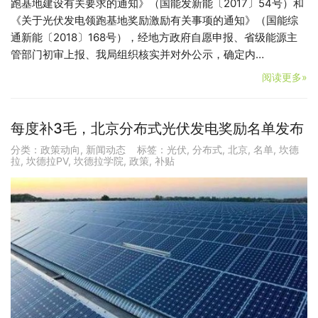
跑基地建设有关要求的通知》（国能发新能〔2017〕54号）和
《关于光伏发电领跑基地奖励激励有关事项的通知》（国能综
通新能〔2018〕168号），经地方政府自愿申报、省级能源主
管部门初审上报、我局组织核实并对外公示，确定内…
阅读更多»
每度补3毛，北京分布式光伏发电奖励名单发布
分类：
政策动向
,
新闻动态
标签：
光伏
,
分布式
,
北京
,
名单
,
坎德
拉
,
坎德拉PV
,
坎德拉学院
,
政策
,
补贴