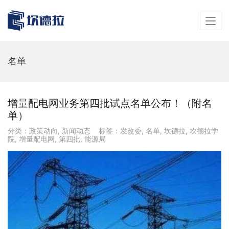
名单
增量配电网业务第四批试点名单公布！（附名
单）
分类：
政策动向
,
新闻动态
标签：
发改委
,
名单
,
坎德拉
,
坎德拉学
院
,
增量配电网
,
第四批
,
能源局