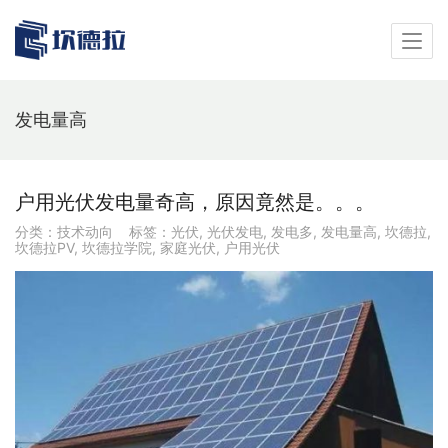
发电量高
户用光伏发电量奇高，原因竟然是。。。
分类：
技术动向
标签：
光伏
,
光伏发电
,
发电多
,
发电量高
,
坎德拉
,
坎德拉PV
,
坎德拉学院
,
家庭光伏
,
户用光伏