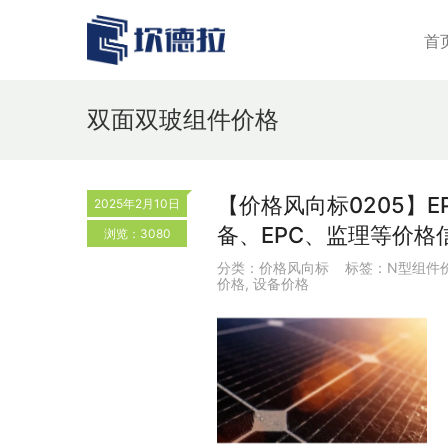
首
双面双玻组件价格
【价格风向标0205】EP
2025年2月10日
备、EPC、监理等价格
浏览：3080
分类：
价格风向标
标签：
N型组件
价格
,
设备价格