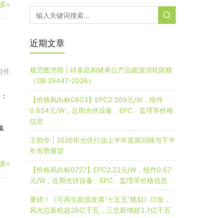
多»
、
近期文章
规范图书馆 | 硅多晶和锗单位产品能源消耗限额
组件
（GB 29447-2026）
件：
【价格风向标0803】EPC2.309元/W，组件
0.654元/W，近期光伏设备、EPC、监理等价格
信息
集
王勃华 | 2026年光伏行业上半年发展回顾与下半
年形势展望
多»
【价格风向标0727】EPC2.23元/W，组件0.67
元/W，近期光伏设备、EPC、监理等价格信息
重磅！《可再生能源发展“十五五”规划》印发，
风光总装机超28亿千瓦，三北新增超3.7亿千瓦