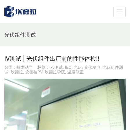
光伏组件测试
IV测试 | 光伏组件出厂前的性能体检!!
分类：
技术动向
标签：
i-v测试
,
IEC
,
光伏
,
光伏发电
,
光伏组件测
试
,
坎德拉
,
坎德拉PV
,
坎德拉学院
,
温度修正