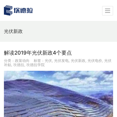
光伏新政
解读2019年光伏新政4个要点
分类：
政策动向
标签：
光伏
,
光伏发电
,
光伏新政
,
光伏电价
,
光伏
补贴
,
坎德拉
,
坎德拉学院