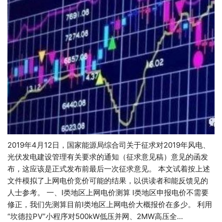
2019年4月12日，国家能源局综合司关于征求对2019年风电、
光伏发电建设管理有关要求的通知（征求意见稿）意见的函发
布，这应该是正式发布前最后一次征求意见。 本文试着按上述
文件模拟了上网电价竞价可能的结果，以供读者和能反馈见的
人士参考。 一、I类地区上网电价测算 I类地区申报电价不需要
修正，我们先测算目前I类地区上网电价大概报价在多少。 利用
“坎德拉PV”小程序对500kW低压并网、2MW高压全…