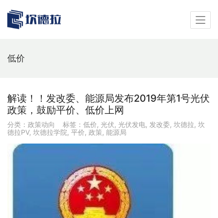
低价
解读！！发改委、能源局发布2019年第1号光伏
政策，鼓励平价、低价上网
分类：
政策动向
标签：
低价
,
光伏
,
光伏发电
,
发改委
,
坎德拉
,
坎
德拉PV
,
坎德拉学院
,
平价
,
政策
,
能源局