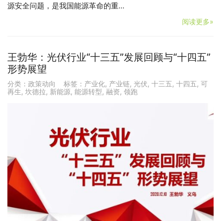
源安全问题，是我国能源革命的重…
阅读更多»
王勃华：光伏行业“十三五”发展回顾与“十四五”
形势展望
分类：
政策动向
标签：
产业化
,
产业链
,
光伏
,
十三五
,
十四五
,
可
再生
,
坎德拉
,
新能源
,
能源转型
,
融资
,
领跑