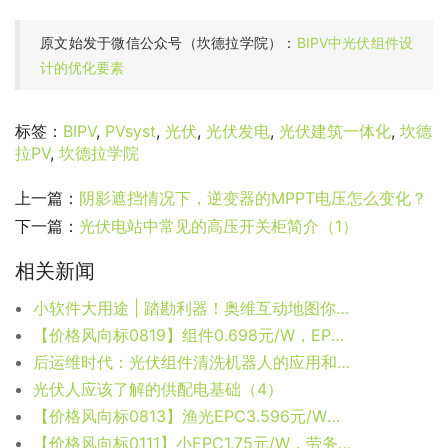
原文始发于微信公众号（坎德拉学院）：
BIPV中光伏组件设
计的优化要素
标签：
BIPV
,
PVsyst
,
光伏
,
光伏发电
,
光伏建筑一体化
,
坎德
拉PV
,
坎德拉学院
上一篇：
阴影遮挡情况下，逆变器的MPPT电压怎么变化？
下一篇：
光伏电站中常见的高压开关柜简介（1）
相关新闻
小软件大用途 | 踏勘利器！奥维互动地图你值得拥有
【价格风向标0819】组件0.698元/W，EPC2.54元/W，近期光伏设备、EPC、监理等价格信息
后运维时代：光伏组件清洗机器人的应用和探讨
光伏人应该了解的供配电基础（4）
【价格风向标0813】渔光EPC3.596元/W，监理4.8分/W，近期光伏设备、运维、EPC等价格信息
【价格风向标0111】小EPC1.75元/W，劳务派遣9.42万元/人/年，近期光伏设备、运维、EPC等价格信息