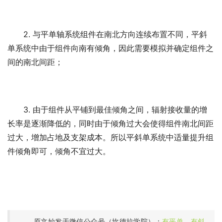
2.
与平单轴系统组件在南北方向连续布置不同
，
平斜
单系统
中由于组件向南
有倾
角
，
因此需要模拟并确定组件之
间的南北间距
；
3.
由于组件从平铺到最佳倾角之间
，
辐射接收量的增
长率是逐渐降低的
，
同时由于倾角过大会使得组件南北间距
过大
，
增加占地及支架成本
。
所以
平斜单
系统
中适量提升组
件倾角即可
，
倾角不宜过大
。
原文始发于微信公众号（坎德拉学院）：
有平单，有斜