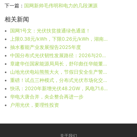
下一篇：
国网新帅毛伟明和电力的几段渊源
相关新闻
国网1号文：光伏扶贫接通绿色通道！
上限0.38元/kWh，下限0.26元/kWh，湖南省136号文讨论稿
抽水蓄能产业发展报告2025年度
中国分布式光伏韧性发展路径：2026与2027年展望报告
章建华任国家能源局局长，舒印彪任华能董事长，寇伟升任国家电网董事长
山地光伏电站熊熊大火，节假日安全生产警钟长鸣！
重磅！试点三种模式，分布式光伏市场化交易试点进一步明确
快讯：2020年新增光伏48.2GW，风电71.67GW
华电大唐合并，央企整合再进一步
户用光伏，要理性投资
关于我们