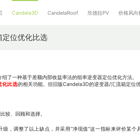
页
Candela3D
CandelaRoof
坎德拉PV
价格风向
箱定位优化比选
介绍了一种基于差额内部收益率法的组串逆变器定位优化方法。
优化比选
的
相关功能。但旧版Candela3D的逆变器/汇流箱定位
行比较、回顾和选择。
和升级，调整了以上缺点，并
采用“净现值”这一指标来评价某个