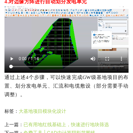
4.
对边缘方阵
进行
自动划分
发电单元
通过
上述
4个
步骤，
可以
快速
完成
GW
级
基地
项目的
布
置、
划分发电
单元
、
汇流
和
电缆
敷设
（
部分
需要
手动
调整
）
。
标签：
大基地项目模块化设计
上一篇：
已有用地红线基础上，快速进行地块筛选
下一篇：
免费工具 | CAD中计算阴影范围线