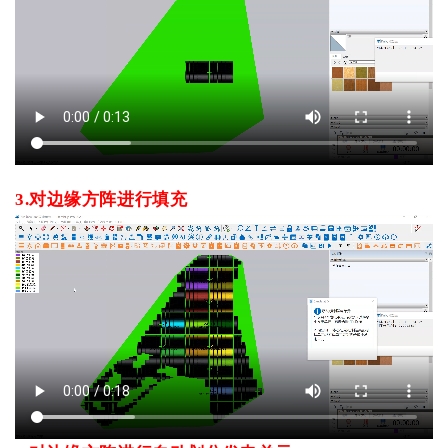
3
.
对
边缘
方阵
进行填充