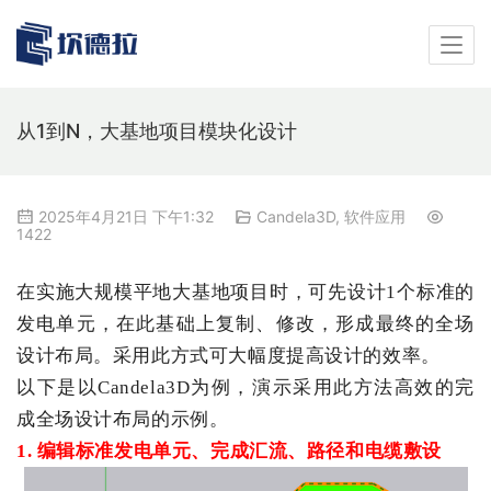
从1到N，大基地项目模块化设计
2025年4月21日 下午1:32
Candela3D
,
软件应用
1422
在实施大规模平地大基地项目
时，
可
先
设计
1个
标准
的
发电单元
，
在
此
基础上
复制、
修改
，
形成
最终的全场
设计
布局。采用此方式可大幅度提高设计的效率。
以下是以Candela3D为例，演示采用此方法高效的完
成全场设计布局的示例。
1. 编辑
标准
发电
单元
、
完成
汇流、
路径和
电缆
敷设