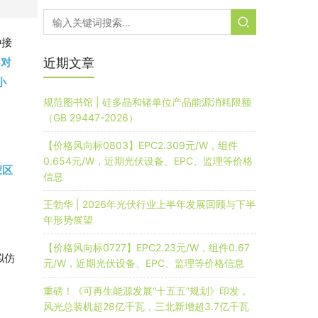
种接
近期文章
不对
小
规范图书馆 | 硅多晶和锗单位产品能源消耗限额
（GB 29447-2026）
【价格风向标0803】EPC2.309元/W，组件
0.654元/W，近期光伏设备、EPC、监理等价格
蒙区
信息
王勃华 | 2026年光伏行业上半年发展回顾与下半
年形势展望
【价格风向标0727】EPC2.23元/W，组件0.67
拟仿
元/W，近期光伏设备、EPC、监理等价格信息
重磅！《可再生能源发展“十五五”规划》印发，
风光总装机超28亿千瓦，三北新增超3.7亿千瓦