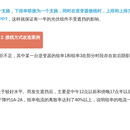
个支路，下排串联接为一个支路，同时在逆变器接线时，上排和上排
PT
，
这样就保证有一半的光伏组件不受遮挡的影响。
2. 接线方式改造案例
距不足，其中某一台逆变器的组串1和组串3在部分时段存在前后阴
于较好水平。而发生遮挡后，主要是中午12点以前和傍晚17点半以
降约1A-2A，组串电流的离散率达到了40%以上，说明组串的电流