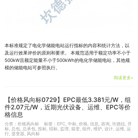
本标准规定了电化学储能电站运行指标的内容和统计方法，以
及运行效果评价的原则和要求。 本规范适用于额定功率不小于
500kW且额定能量不小于500kWh的电化学储能电站，其他规
模的储能电站可参照执行。
阅读更多»
【价格风向标0729】EPC最低3.381元/W，组
件2.07元/W，近期光伏设备、运维、EPC等价
格信息
分类：
价格风向标
标签：
EPC
,
中标
,
价格
,
信息
,
咨询
,
坎德拉
,
开
标
,
总包
,
总承包
,
投标
,
招标
,
监理
,
箱变
,
组件
,
维护
,
设计
,
运维
,
运
行
,
逆变器
,
风向标