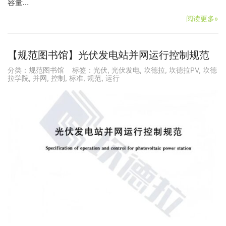
容量…
阅读更多»
【规范图书馆】光伏发电站并网运行控制规范
分类：
规范图书馆
标签：
光伏
,
光伏发电
,
坎德拉
,
坎德拉PV
,
坎德
拉学院
,
并网
,
控制
,
标准
,
规范
,
运行