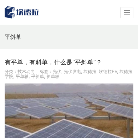
平斜单
有平单，有斜单，什么是“平斜单”？
分类：
技术动向
标签：
光伏
,
光伏发电
,
坎德拉
,
坎德拉PV
,
坎德拉
学院
,
平单轴
,
平斜单
,
斜单轴