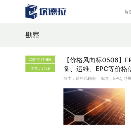
首
勘察
【价格风向标0506】EP
2021年5月6日
备、运维、EPC等价格
浏览：5739
分类：
价格风向标
标签：
EPC
,
勘