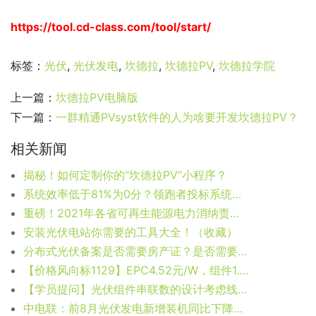
https://tool.cd-class.com/tool/start/
标签：
光伏
,
光伏发电
,
坎德拉
,
坎德拉PV
,
坎德拉学院
上一篇：
坎德拉PV电脑版
下一篇：
一群精通PVsyst软件的人为啥要开发坎德拉PV？
相关新闻
揭秘！如何定制你的“坎德拉PV”小程序？
系统效率低于81%为0分？领跑者投标系统效率最高94%！
重磅！2021年各省可再生能源电力消纳责任权重公布
安装光伏电站你需要的工具大全！（收藏）
分布式光伏备案是否需要房产证？是否需要安评、稳评？
【价格风向标1129】EPC4.52元/W，组件1.99元/W，近期光伏设备、监理、EPC等价格信息
【学员提问】光伏组件串联数的设计考虑线损吗？
中电联：前8月光伏发电新增装机同比下降54.74%