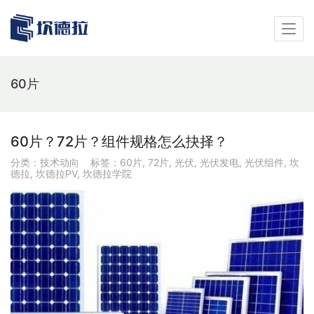
60片
60片？72片？组件规格怎么抉择？
分类：
技术动向
标签：
60片
,
72片
,
光伏
,
光伏发电
,
光伏组件
,
坎
德拉
,
坎德拉PV
,
坎德拉学院