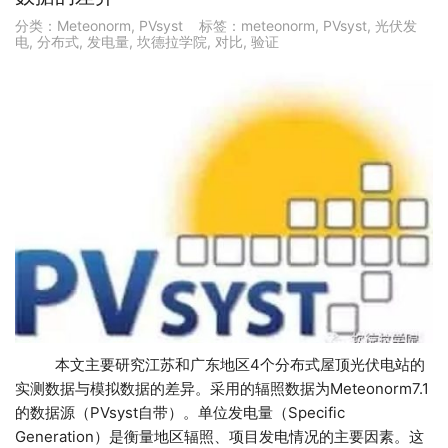
分类：
Meteonorm
,
PVsyst
标签：
meteonorm
,
PVsyst
,
光伏发
电
,
分布式
,
发电量
,
坎德拉学院
,
对比
,
验证
本文主要研究江苏和广东地区4个分布式屋顶光伏电站的
实测数据与模拟数据的差异。采用的辐照数据为Meteonorm7.1
的数据源（PVsyst自带）。单位发电量（Specific
Generation）是衡量地区辐照、项目发电情况的主要因素。这