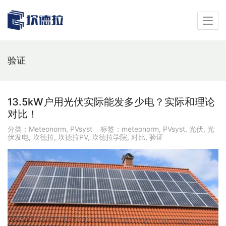
验证
13.5kW户用光伏实际能发多少电？实际和理论
对比！
分类：
Meteonorm
,
PVsyst
标签：
meteonorm
,
PVsyst
,
光伏
,
光
伏发电
,
坎德拉
,
坎德拉PV
,
坎德拉学院
,
对比
,
验证