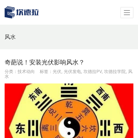
风水
奇葩说！安装光伏影响风水？
分类：
技术动向
标签：
光伏
,
光伏发电
,
坎德拉PV
,
坎德拉学院
,
风
水