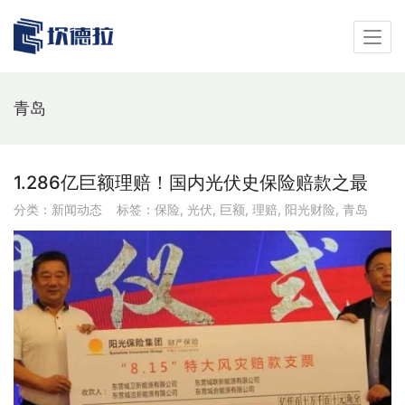
青岛
1.286亿巨额理赔！国内光伏史保险赔款之最
分类：
新闻动态
标签：
保险
,
光伏
,
巨额
,
理赔
,
阳光财险
,
青岛