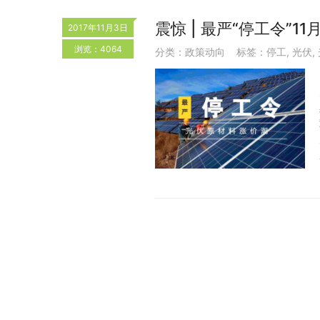
震惊 | 最严“停工令”
2017年11月3日
浏览：4064
分类：
政策动向
标签：
停工
,
光伏
,