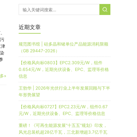
近期文章
京、
气污
规范图书馆 | 硅多晶和锗单位产品能源消耗限额
京津
（GB 29447-2026）
污染
季
【价格风向标0803】EPC2.309元/W，组件
0.654元/W，近期光伏设备、EPC、监理等价格
多»
信息
王勃华 | 2026年光伏行业上半年发展回顾与下半
年形势展望
【价格风向标0727】EPC2.23元/W，组件0.67
元/W，近期光伏设备、EPC、监理等价格信息
重磅！《可再生能源发展“十五五”规划》印发，
风光总装机超28亿千瓦，三北新增超3.7亿千瓦