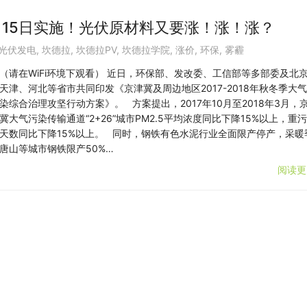
11月15日实施！光伏原材料又要涨！涨！涨？
光伏发电
,
坎德拉
,
坎德拉PV
,
坎德拉学院
,
涨价
,
环保
,
雾霾
（请在WiFi环境下观看） 近日，环保部、发改委、工信部等多部委及北
天津、河北等省市共同印发《京津冀及周边地区2017-2018年秋冬季大
染综合治理攻坚行动方案》。 方案提出，2017年10月至2018年3月，
冀大气污染传输通道“2+26”城市PM2.5平均浓度同比下降15%以上，重
天数同比下降15%以上。 同时，钢铁有色水泥行业全面限产停产，采暖
唐山等城市钢铁限产50%…
阅读更