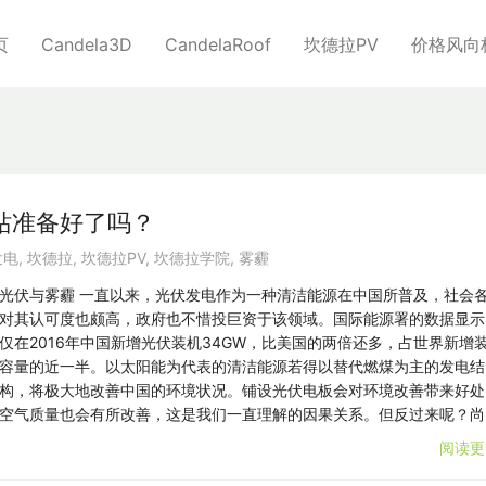
页
Candela3D
CandelaRoof
坎德拉PV
价格风向
站准备好了吗？
发电
,
坎德拉
,
坎德拉PV
,
坎德拉学院
,
雾霾
光伏与雾霾 一直以来，光伏发电作为一种清洁能源在中国所普及，社会
对其认可度也颇高，政府也不惜投巨资于该领域。国际能源署的数据显示
仅在2016年中国新增光伏装机34GW，比美国的两倍还多，占世界新增
容量的近一半。以太阳能为代表的清洁能源若得以替代燃煤为主的发电结
构，将极大地改善中国的环境状况。铺设光伏电板会对环境改善带来好处
空气质量也会有所改善，这是我们一直理解的因果关系。但反过来呢？尚
阅读更