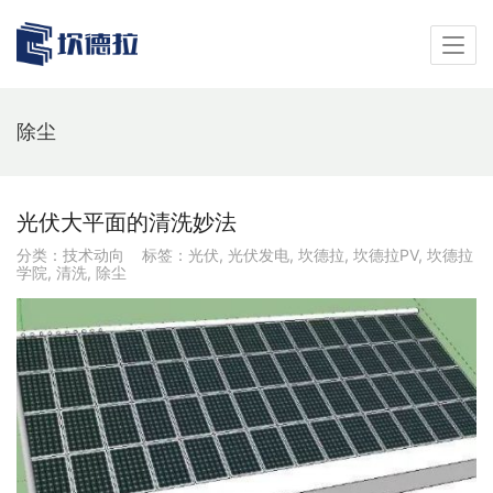
除尘
光伏大平面的清洗妙法
分类：
技术动向
标签：
光伏
,
光伏发电
,
坎德拉
,
坎德拉PV
,
坎德拉
学院
,
清洗
,
除尘