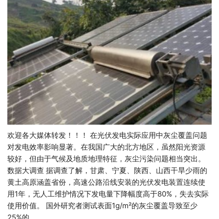
欢迎各大媒体转发！！！ 在光伏发电实际应用中灰尘覆盖问题
对发电效率影响显著。在我国广大的北方地区，虽然阳光资源
较好，但由于气候及地质地理特征，灰尘污染问题相当突出。
数据大调查 据调查了解，甘肃、宁夏、陕西、山西干旱少雨的
黄土高原涵盖省份，高速公路沿线安装的光伏发电装置连续使
用1年，无人工维护情况下发电量下降幅度高于80%，失去实际
使用价值。 国外研究者测试表面1g/m²的灰尘覆盖导致至少
25%的…