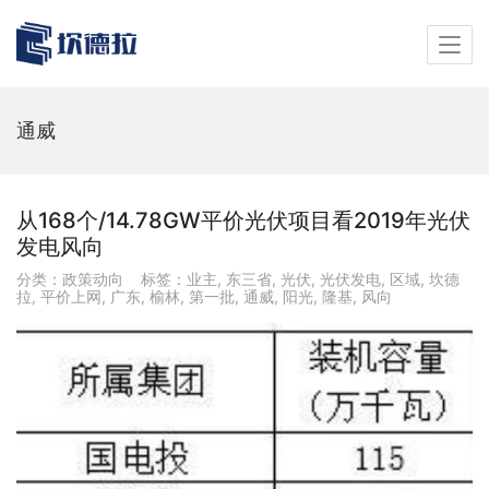
通威
从168个/14.78GW平价光伏项目看2019年光伏
发电风向
分类：
政策动向
标签：
业主
,
东三省
,
光伏
,
光伏发电
,
区域
,
坎德
拉
,
平价上网
,
广东
,
榆林
,
第一批
,
通威
,
阳光
,
隆基
,
风向