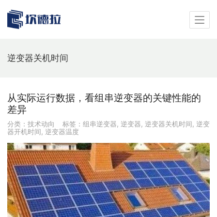
逆变器关机时间
从实际运行数据，看组串逆变器的关键性能的
差异
分类：
技术动向
标签：
组串逆变器
,
逆变器
,
逆变器关机时间
,
逆变
器开机时间
,
逆变器温度