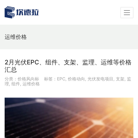
运维价格
2月光伏EPC、组件、支架、监理、运维等价格
汇总
分类：
价格风向标
标签：
EPC
,
价格动向
,
光伏发电项目
,
支架
,
监
理
,
组件
,
运维价格