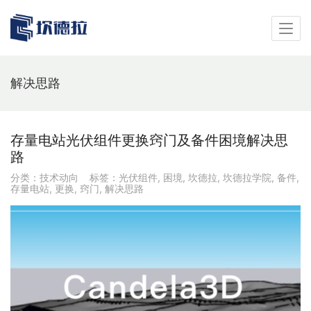
解决思路
存量电站光伏组件更换窍门及备件困境解决思
路
分类：
技术动向
标签：
光伏组件
,
困境
,
坎德拉
,
坎德拉学院
,
备件
,
存量电站
,
更换
,
窍门
,
解决思路