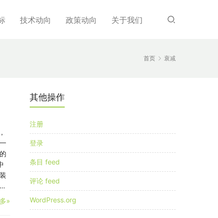
标
技术动向
政策动向
关于我们
首页
衰减
其他操作
注册
，
一
登录
的
条目 feed
中
装
评论 feed
…
WordPress.org
多»