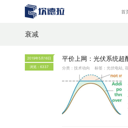
首
衰减
平价上网：光伏系统超
2019年5月16日
浏览：6337
分类：
技术动向
标签：
光伏电站
,