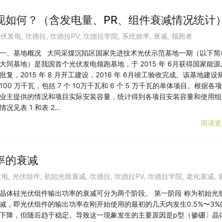
现如何？（含发电量、PR、组件衰减情况统计
光伏发电
,
坎德拉
,
坎德拉PV
,
坎德拉学院
,
系统效率
,
衰减
,
领跑者
一、基地概况 大同采煤沉陷区国家先进技术光伏示范基地一期（以下简
大同基地）是我国首个光伏发电领跑基地，于 2015 年 6月获得国家能源
批复，2015 年 8 月开工建设，2016 年 6月竣工验收完成。该基地建设
100 万千瓦，包括 7 个 10万千瓦和 6 个 5 万千瓦的单体项目。根据各
业主提供的情况和项目实际安装容量，统计得到各项目安装容量和使用组
情况见表 1 和表 2…
阅读更
率的衰减
发电
,
光伏组件
,
初始光致衰减
,
坎德拉
,
坎德拉PV
,
坎德拉学院
,
老化衰减
,
晶体硅光伏组件输出功率的衰减可分为两个阶段。 第一阶段 称为初始光
减，即光伏组件的输出功率在刚开始使用的最初的几天内发生0.5%〜3%
下降，但随后趋于稳定。导致这一现象发生的主要原因是p型（掺硼〕晶