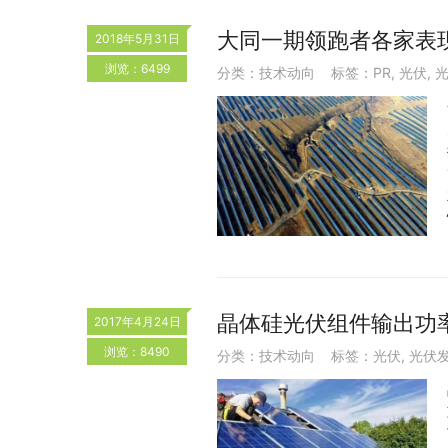
大同一期领跑者各家表
2018年5月31日
浏览：6499
分类：
技术动向
标签：
PR
,
光伏
,
晶体硅光伏组件输出功
2017年4月24日
浏览：8490
分类：
技术动向
标签：
光伏
,
光伏