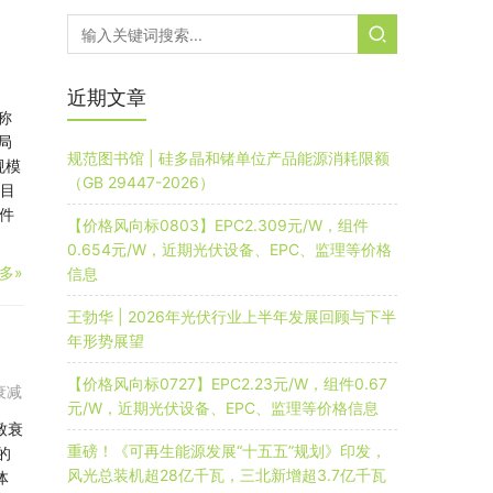
）
近期文章
称
局
规范图书馆 | 硅多晶和锗单位产品能源消耗限额
规模
（GB 29447-2026）
项目
件
【价格风向标0803】EPC2.309元/W，组件
0.654元/W，近期光伏设备、EPC、监理等价格
多»
信息
王勃华 | 2026年光伏行业上半年发展回顾与下半
年形势展望
【价格风向标0727】EPC2.23元/W，组件0.67
衰减
元/W，近期光伏设备、EPC、监理等价格信息
致衰
重磅！《可再生能源发展“十五五”规划》印发，
的
风光总装机超28亿千瓦，三北新增超3.7亿千瓦
体