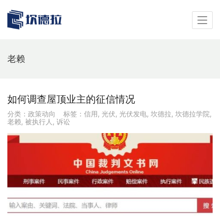
老赖
如何调查屋顶业主的征信情况
分类：
政策动向
标签：
信用
,
光伏
,
光伏发电
,
坎德拉
,
坎德拉学院
,
老赖
,
被执行人
,
诉讼