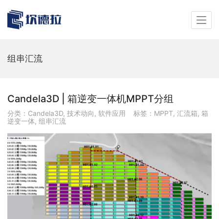
组串汇流
Candela3D | 箱逆变一体机MPPT分组
分类：
Candela3D
,
技术动向
,
软件应用
标签：
MPPT
,
汇流箱
,
箱
逆变一体
,
组串汇流