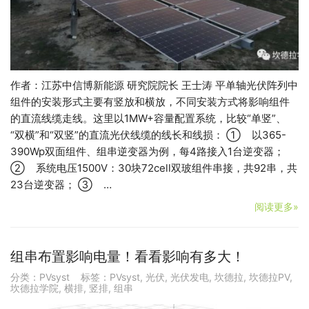
作者：江苏中信博新能源 研究院院长 王士涛 平单轴光伏阵列中
组件的安装形式主要有竖放和横放，不同安装方式将影响组件
的直流线缆走线。这里以1MW+容量配置系统，比较“单竖”、
“双横”和“双竖”的直流光伏线缆的线长和线损： ① 以365-
390Wp双面组件、组串逆变器为例，每4路接入1台逆变器；
② 系统电压1500V：30块72cell双玻组件串接，共92串，共
23台逆变器； ③ …
阅读更多»
组串布置影响电量！看看影响有多大！
分类：
PVsyst
标签：
PVsyst
,
光伏
,
光伏发电
,
坎德拉
,
坎德拉PV
,
坎德拉学院
,
横排
,
竖排
,
组串