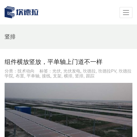
竖排
组件横放竖放，平单轴上门道不一样
分类：
技术动向
标签：
光伏
,
光伏发电
,
坎德拉
,
坎德拉PV
,
坎德拉
学院
,
布置
,
平单轴
,
接线
,
支架
,
横排
,
竖排
,
跟踪