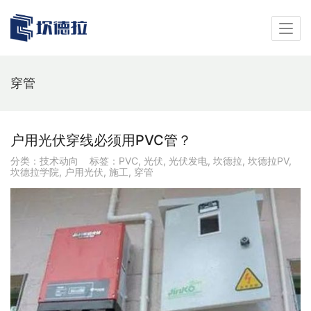
穿管
户用光伏穿线必须用PVC管？
分类：
技术动向
标签：
PVC
,
光伏
,
光伏发电
,
坎德拉
,
坎德拉PV
,
坎德拉学院
,
户用光伏
,
施工
,
穿管