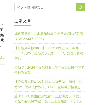
近期文章
真上
案
规范图书馆 | 硅多晶和锗单位产品能源消耗限额
地地
（GB 29447-2026）
定此
，
【价格风向标0803】EPC2.309元/W，组件
0.654元/W，近期光伏设备、EPC、监理等价格
多»
信息
王勃华 | 2026年光伏行业上半年发展回顾与下半
年形势展望
【价格风向标0727】EPC2.23元/W，组件0.67
元/W，近期光伏设备、EPC、监理等价格信息
重磅！《可再生能源发展“十五五”规划》印发，
风光总装机超28亿千瓦，三北新增超3.7亿千瓦