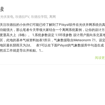
读
,
光伏发电
,
坎德拉PV
,
坎德拉学院
,
离网
关注坎德拉的小伙伴们可能已经了解到了PVsyst软件在光伏并网系统仿
功能强大，那么笔者今天带领大家结合一个离网系统案例，让你的设计方
更显高大上（B格）。 1.系统参数设定 1.1环境参数 设计用户面向东北某
区，此地的基本气候资料如表1所示，气象数据取自Meteonorm 7.1。设
地区最长阴雨天为2d。 表1可以在下面PVsyst的气象数据库中勾选生成
然后工作就是导出并粘贴。1…
阅读更