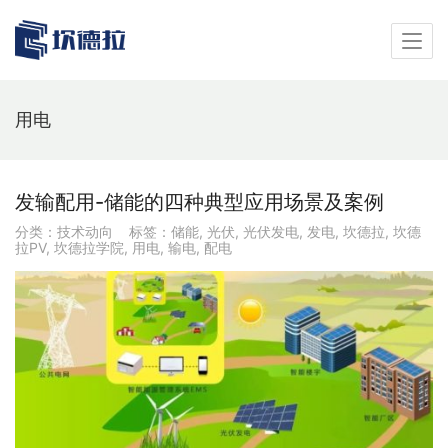
用电
发输配用-储能的四种典型应用场景及案例
分类：
技术动向
标签：
储能
,
光伏
,
光伏发电
,
发电
,
坎德拉
,
坎德
拉PV
,
坎德拉学院
,
用电
,
输电
,
配电