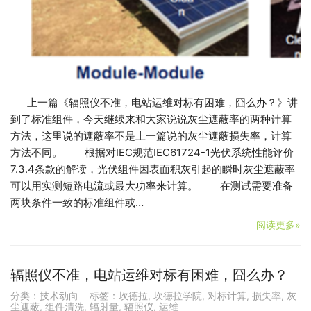
上一篇《辐照仪不准，电站运维对标有困难，囧么办？》讲
到了标准组件，今天继续来和大家说说灰尘遮蔽率的两种计算
方法，这里说的遮蔽率不是上一篇说的灰尘遮蔽损失率，计算
方法不同。 根据对IEC规范IEC61724-1光伏系统性能评价
7.3.4条款的解读，光伏组件因表面积灰引起的瞬时灰尘遮蔽率
可以用实测短路电流或最大功率来计算。 在测试需要准备
两块条件一致的标准组件或…
阅读更多»
辐照仪不准，电站运维对标有困难，囧么办？
分类：
技术动向
标签：
坎德拉
,
坎德拉学院
,
对标计算
,
损失率
,
灰
尘遮蔽
,
组件清洗
,
辐射量
,
辐照仪
,
运维