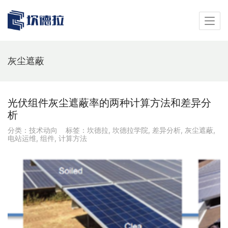
灰尘遮蔽
光伏组件灰尘遮蔽率的两种计算方法和差异分
析
分类：
技术动向
标签：
坎德拉
,
坎德拉学院
,
差异分析
,
灰尘遮蔽
,
电站运维
,
组件
,
计算方法