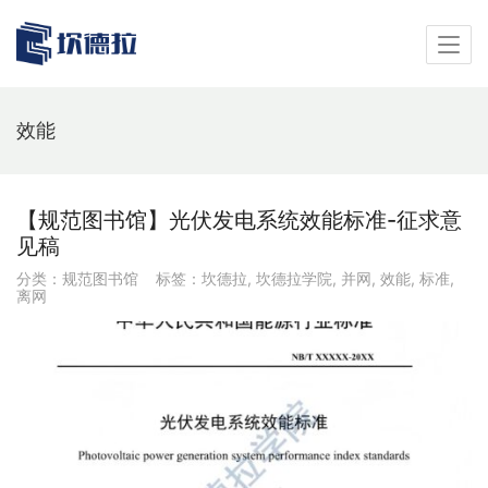
效能
【规范图书馆】光伏发电系统效能标准-征求意
见稿
分类：
规范图书馆
标签：
坎德拉
,
坎德拉学院
,
并网
,
效能
,
标准
,
离网