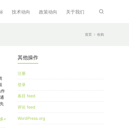
标
技术动向
政策动向
关于我们
首页
收购
其他操作
注册
简
投
登录
估作
条目 feed
并通
先
评论 feed
WordPress.org
多»