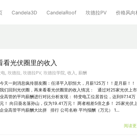
页
Candela3D
CandelaRoof
坎德拉PV
价格风向
再看看光伏圈里的收入
发电
,
坎德拉
,
坎德拉PV
,
坎德拉学院
,
收入
,
薪酬
今天一则消息疯传朋友圈：任泽平入职恒大，月薪125万！！是月薪！
我们回到光伏圈，再来看看光伏圈里的收入情况： 通过对25家光伏上
业高管的平均薪酬进行对比分析发现： 特变电工位居首位，达到97.14万
元！ 向日葵名落孙山，仅为19.41万元！ 两者相差5倍之多！ 25家光伏
企业高管平均薪酬大比拼 排行 公司名称 平均报酬（万元） 1…
阅读更