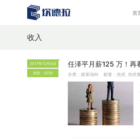
首
收入
任泽平月薪125 万！
2017年12月4日
浏览：5250
分类：
政策动向
标签：
光伏
,
光伏