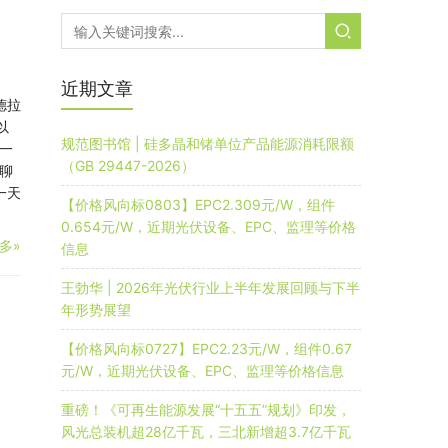
近期文章
德拉
以
规范图书馆 | 硅多晶和锗单位产品能源消耗限额
一
（GB 29447-2026）
聊
一天
【价格风向标0803】EPC2.309元/W，组件
0.654元/W，近期光伏设备、EPC、监理等价格
多»
信息
王勃华 | 2026年光伏行业上半年发展回顾与下半
年形势展望
【价格风向标0727】EPC2.23元/W，组件0.67
元/W，近期光伏设备、EPC、监理等价格信息
重磅！《可再生能源发展“十五五”规划》印发，
风光总装机超28亿千瓦，三北新增超3.7亿千瓦