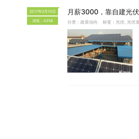
月薪3000，靠自建光
2017年2月10日
浏览：4358
分类：
政策动向
标签：
光伏
,
光伏