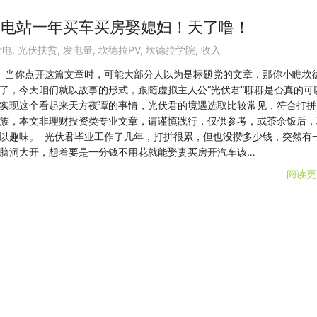
伏电站一年买车买房娶媳妇！天了噜！
发电
,
光伏扶贫
,
发电量
,
坎德拉PV
,
坎德拉学院
,
收入
当你点开这篇文章时，可能大部分人以为是标题党的文章，那你小瞧坎
了，今天咱们就以故事的形式，跟随虚拟主人公“光伏君”聊聊是否真的可
实现这个看起来天方夜谭的事情，光伏君的境遇选取比较常见，符合打拼
族，本文非理财投资类专业文章，请谨慎践行，仅供参考，或茶余饭后，
以趣味。 光伏君毕业工作了几年，打拼很累，但也没攒多少钱，突然有
脑洞大开，想着要是一分钱不用花就能娶妻买房开汽车该…
阅读更