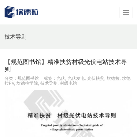
技术导则
【规范图书馆】精准扶贫村级光伏电站技术导
则
分类：
规范图书馆
标签：
光伏
,
光伏发电
,
光伏扶贫
,
坎德拉
,
坎德
拉PV
,
坎德拉学院
,
技术导则
,
村级电站